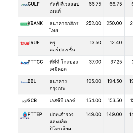
กัลฟ์ ดีเวลลอป
66.75
66.75
GULF
เมนท์
ธนาคารกสิกร
252.00
250.00
2
KBANK
ไทย
ทรู
13.50
13.40
TRUE
คอร์ปอเรชั่น
พีทีที โกลบอล
37.00
37.25
PTTGC
เคมิคอล
ธนาคาร
195.00
194.50
1
BBL
กรุงเทพ
เอสซีบี เอกซ์
154.00
153.50
1
SCB
ปตท.สำรวจ
149.00
149.00
1
PTTEP
และผลิต
ปิโตรเลียม