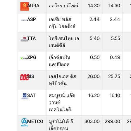
ออโรร่า ดีไซน์
14.30
14.30
AURA
เอเซีย พลัส
2.44
2.44
ASP
กรุ๊ป โฮลดิ้งส์
โทรีเซนไทย เอ
5.40
5.55
TTA
เยนต์ซีส์
เอ็กซ์สปริง
0.50
0.49
XPG
แคปปิตอล
เอสไอเอส ดิส
26.00
25.75
SIS
ทริบิวชั่น
สมบูรณ์ แอ๊ด
16.20
16.10
SAT
วานซ์
เทคโนโลยี
มูราโมโต้ อี
303.00
299.00
2
METCO
เล็คตรอน