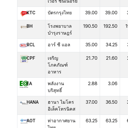
เวอร์ ซินเนอร์ยี่
บัตรกรุงไทย
39.00
39.00
KTC
โรงพยาบาล
190.50
192.50
1
BH
บำรุงราษฎร์
อาร์ ซี แอล
35.00
34.25
RCL
เจริญ
21.70
21.60
CPF
โภคภัณฑ์
อาหาร
พลังงาน
2.88
3.06
EA
บริสุทธิ์
ฮานา ไมโคร
37.00
36.50
HANA
อิเล็คโทรนิคส
ท่าอากาศยาน
63.25
63.25
AOT
ไทย