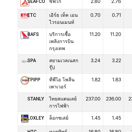
ซีฟโก้
2.80
2.76
SEAFCO
เอิร์ธ เท็ค เอน
0.70
0.71
ETC
ไวรอนเมนท์
บริการเชื้อ
11.20
11.20
BAFS
เพลิงการบิน
กรุงเทพ
สยามเวลเนสก
3.24
3.22
SPA
รุ๊ป
ทีพีไอ โพลีน
1.82
1.83
TPIPP
เพาเวอร์
ไทยสแตนเลย์
237.00
236.00
2
STANLY
การไฟฟ้า
ล็อกซเล่ย์
1.45
1.45
LOXLEY
หาดทิพย์
16.80
16.80
HTC