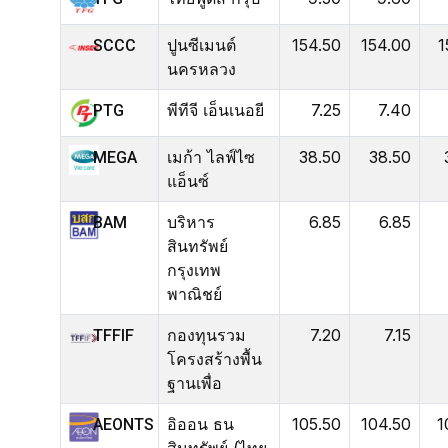
ปูนซีเมนต์
154.50
154.00
1
SCCC
นครหลวง
พีทีจี เอ็นเนอยี
7.25
7.40
PTG
เมก้า ไลฟ์ไซ
38.50
38.50
MEGA
แอ็นซ์
บริหาร
6.85
6.85
BAM
สินทรัพย์
กรุงเทพ
พาณิชย์
กองทุนรวม
7.20
7.15
TFFIF
โครงสร้างพื้น
ฐานเพื่อ
อิออน ธน
105.50
104.50
1
AEONTS
สินทรัพย์ (ไทย