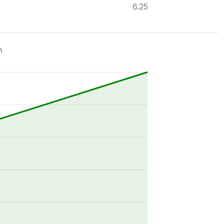
6.25
ด