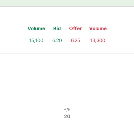
Volume
Bid
Offer
Volume
15,100
6.20
6.25
13,300
P/E
20