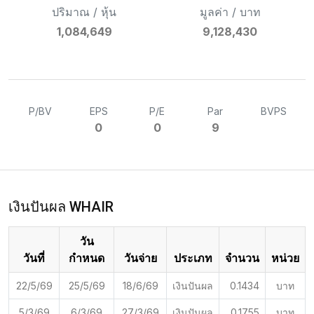
ปริมาณ / หุ้น
มูลค่า / บาท
1,084,649
9,128,430
P/BV
EPS
P/E
Par
BVPS
0
0
9
เงินปันผล WHAIR
วัน
วันที่
กำหนด
วันจ่าย
ประเภท
จำนวน
หน่วย
22/5/69
25/5/69
18/6/69
เงินปันผล
0.1434
บาท
5/3/69
6/3/69
27/3/69
เงินปันผล
0.1755
บาท