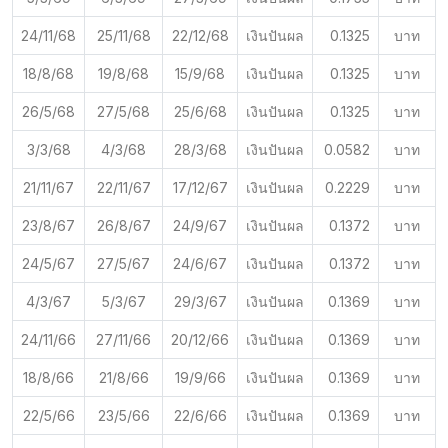
24/11/68
25/11/68
22/12/68
เงินปันผล
0.1325
บาท
18/8/68
19/8/68
15/9/68
เงินปันผล
0.1325
บาท
26/5/68
27/5/68
25/6/68
เงินปันผล
0.1325
บาท
3/3/68
4/3/68
28/3/68
เงินปันผล
0.0582
บาท
21/11/67
22/11/67
17/12/67
เงินปันผล
0.2229
บาท
23/8/67
26/8/67
24/9/67
เงินปันผล
0.1372
บาท
24/5/67
27/5/67
24/6/67
เงินปันผล
0.1372
บาท
4/3/67
5/3/67
29/3/67
เงินปันผล
0.1369
บาท
24/11/66
27/11/66
20/12/66
เงินปันผล
0.1369
บาท
18/8/66
21/8/66
19/9/66
เงินปันผล
0.1369
บาท
22/5/66
23/5/66
22/6/66
เงินปันผล
0.1369
บาท