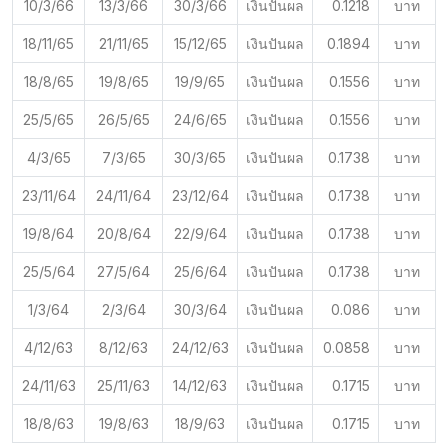
10/3/66
13/3/66
30/3/66
เงินปันผล
0.1218
บาท
18/11/65
21/11/65
15/12/65
เงินปันผล
0.1894
บาท
18/8/65
19/8/65
19/9/65
เงินปันผล
0.1556
บาท
25/5/65
26/5/65
24/6/65
เงินปันผล
0.1556
บาท
4/3/65
7/3/65
30/3/65
เงินปันผล
0.1738
บาท
23/11/64
24/11/64
23/12/64
เงินปันผล
0.1738
บาท
19/8/64
20/8/64
22/9/64
เงินปันผล
0.1738
บาท
25/5/64
27/5/64
25/6/64
เงินปันผล
0.1738
บาท
1/3/64
2/3/64
30/3/64
เงินปันผล
0.086
บาท
4/12/63
8/12/63
24/12/63
เงินปันผล
0.0858
บาท
24/11/63
25/11/63
14/12/63
เงินปันผล
0.1715
บาท
18/8/63
19/8/63
18/9/63
เงินปันผล
0.1715
บาท