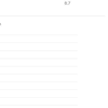
8.7
ด