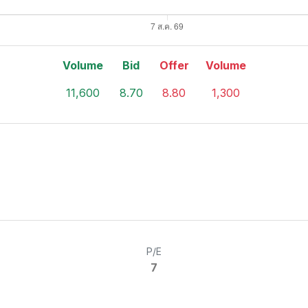
Volume
Bid
Offer
Volume
11,600
8.70
8.80
1,300
P/E
7