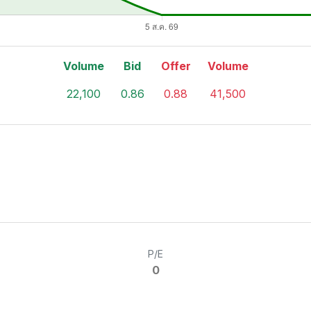
Volume
Bid
Offer
Volume
22,100
0.86
0.88
41,500
P/E
0