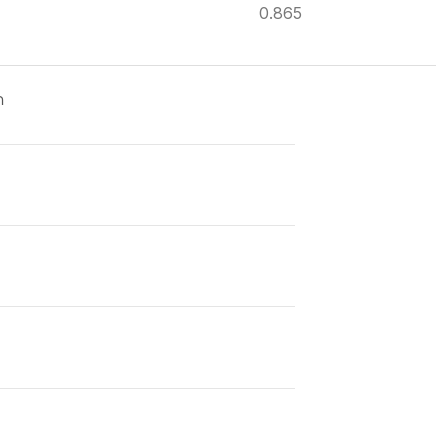
0.865
ด