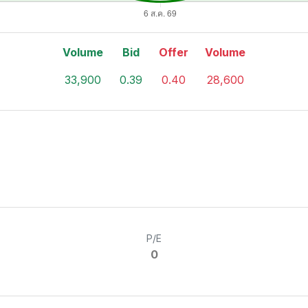
Volume
Bid
Offer
Volume
33,900
0.39
0.40
28,600
P/E
0