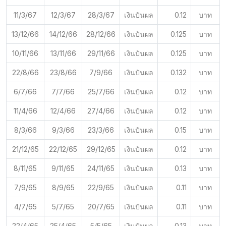
11/3/67
12/3/67
28/3/67
เงินปันผล
0.12
บาท
13/12/66
14/12/66
28/12/66
เงินปันผล
0.125
บาท
10/11/66
13/11/66
29/11/66
เงินปันผล
0.125
บาท
22/8/66
23/8/66
7/9/66
เงินปันผล
0.132
บาท
6/7/66
7/7/66
25/7/66
เงินปันผล
0.12
บาท
11/4/66
12/4/66
27/4/66
เงินปันผล
0.12
บาท
8/3/66
9/3/66
23/3/66
เงินปันผล
0.15
บาท
21/12/65
22/12/65
29/12/65
เงินปันผล
0.12
บาท
8/11/65
9/11/65
24/11/65
เงินปันผล
0.13
บาท
7/9/65
8/9/65
22/9/65
เงินปันผล
0.11
บาท
4/7/65
5/7/65
20/7/65
เงินปันผล
0.11
บาท
22/4/65
25/4/65
5/5/65
เงินปันผล
0.13
บาท