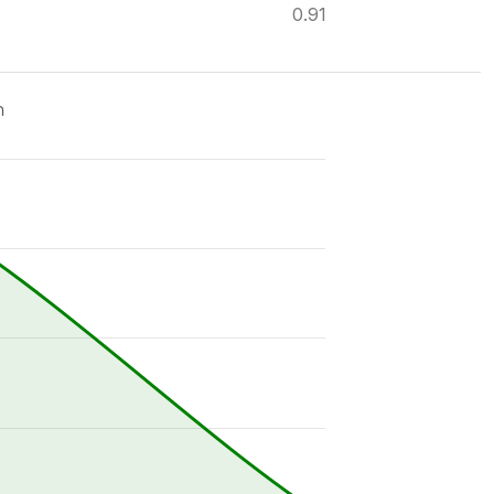
0.91
ด