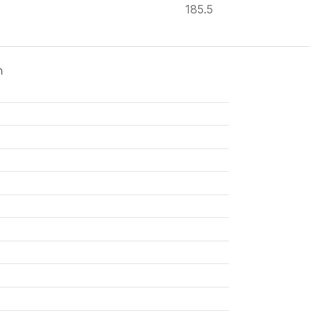
185.5
ด