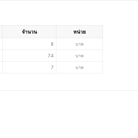
จำนวน
หน่วย
8
บาท
7.4
บาท
7
บาท