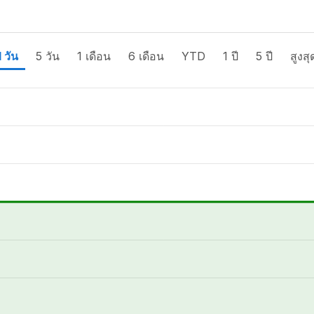
1 วัน
5 วัน
1 เดือน
6 เดือน
YTD
1 ปี
5 ปี
สูงสุ